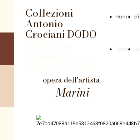
Collezioni
Home
Bi
Antonio
Crociani DODO
Collezioni
Home
Bi
Antonio
Crociani DODO
opera dell'artista
Marini