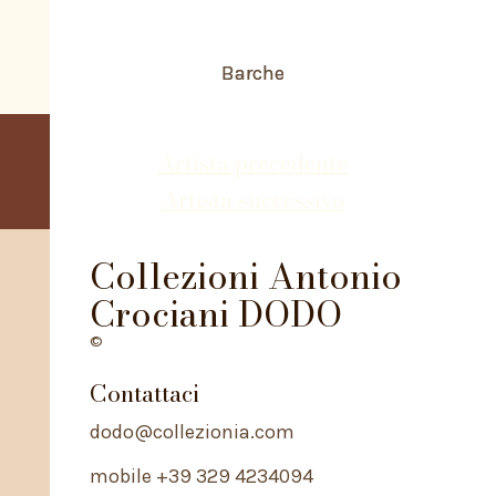
Barche
Barche
Artista precedente
Artista successivo
Collezioni Antonio
Crociani DODO
©
Contattaci
dodo@collezionia.com
mobile +39 329 4234094