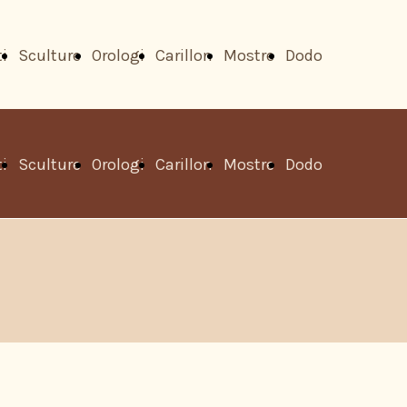
ti
Sculture
Orologi
Carillon
Mostre
Dodo
su
ti
Sculture
Orologi
Carillon
Mostre
Dodo
Rai3
su
Rai3