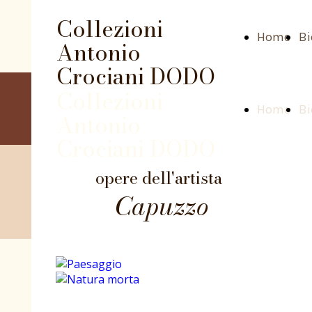
Collezioni
Home
Bi
Antonio
Crociani DODO
Collezioni
Home
Bi
Antonio
Crociani DODO
opere dell'artista
Capuzzo