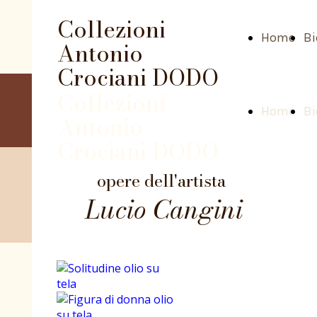
Collezioni
Home
Bi
Antonio
Crociani DODO
Collezioni
Home
Bi
Antonio
Crociani DODO
opere dell'artista
Lucio Cangini